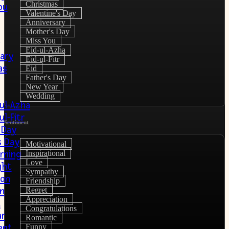
Christmas
ou
Valentine's Day
Anniversary
Mother's Day
Miss You
Eid-ul-Azha
ary
Eid-ul-Fitr
as
Eid
Father's Day
New Year
Wedding
-ul-Azha
ul-Fitr
Sentiment
 Day
s Day
Motivational
rning
Inspirational
Love
ght
Sympathy
ion
Friendship
on
Regret
Appreciation
u
Congratulations
r
Romantic
ent
Funny