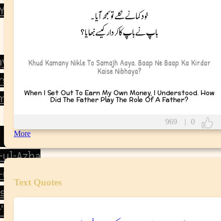
 You
خود کمانے نکلے تو سمجھ آیا۔
باپ نے باپ کا کردار کیسے نبھایا؟
ay
Khud Kamany Nikle To Samajh Aaya. Baap Ne Baap Ka Kirdar
Kaise Nibhaya?
rsary
When I Set Out To Earn My Own Money, I Understood. How
mas
Did The Father Play The Role Of A Father?
969
|
0
More
d-ul-Azha
-ul-Fitr
Text Quotes
’s Day
’s Day