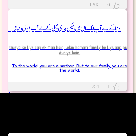
1.5K
|
0
دنیا کے لیے آپ ایک ماں ہیں، لیکن ہماری فیملی کے لیے آپ پوری دنیا ہیں۔
Dunya ke liye aap ek Maa hain, lekin hamari family ke liye aap puri
duniya hain.
To the world, you are a mother, But to our family, you are
the world.
754
|
1
More
Poetry