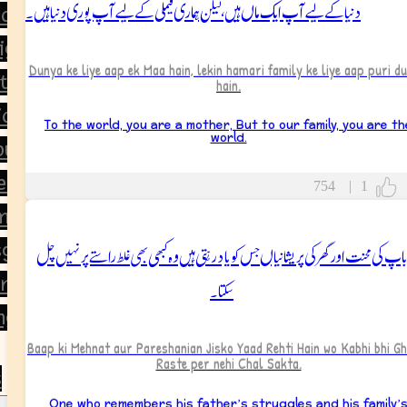
دنیا کے لیے آپ ایک ماں ہیں، لیکن ہماری فیملی کے لیے آپ پوری دنیا ہیں۔
orning
ight
Dunya ke liye aap ek Maa hain, lekin hamari family ke liye aap puri du
tion
hain.
ion
To the world, you are a mother, But to our family, you are th
world.
ou
ear
754
|
1
ment
باپ کی محنت اور گھر کی پریشانیاں جس کو یاد رہتی ہیں وہ کبھی بھی غلط راستے پر نہیں چل
giving
ine’s Day
سکتا۔
ng
Baap ki Mehnat aur Pareshanian Jisko Yaad Rehti Hain wo Kabhi bhi G
Raste per nehi Chal Sakta.
s
One who remembers his father’s struggles and his family’