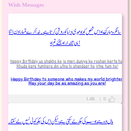
Wish Messages
سالگرہ مبارک ہو اس شخص کو جو میری دنیا کو روشن کرتا ہے۔ خدا کرے تمہارا دن اتنا
ہی شاندار ہو جتنے تم ہو!
Happy Birthday us shakhs ko jo meri duniya ko roshan karta hai.
Khuda kare tumhara din utna hi shandaar ho jitne tum ho!
Happy Birthday to someone who makes my world brighter.
May your day be as amazing as you are!
1.4K
|
0
ماں وہ ہے جو سب کی جگہ لے سکتی ہے، لیکن اس کی جگہ کوئی نہیں لے سکتا۔