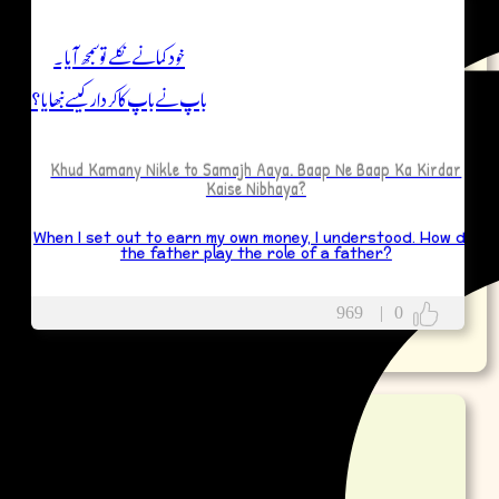
خود کمانے نکلے تو سمجھ آیا۔
باپ نے باپ کا کردار کیسے نبھایا؟
Khud Kamany Nikle to Samajh Aaya. Baap Ne Baap Ka Kirdar
Kaise Nibhaya?
When I set out to earn my own money, I understood. How did
the father play the role of a father?
969
|
0
More
DPs