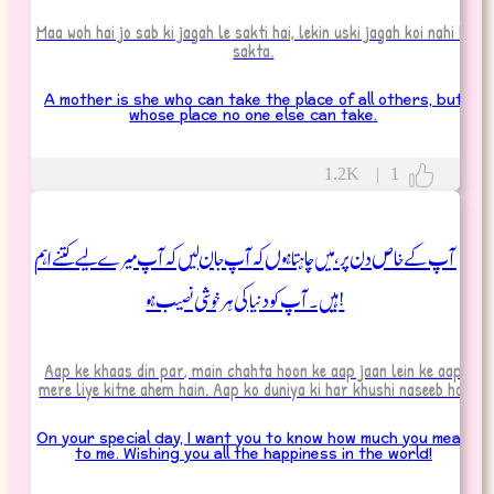
Maa woh hai jo sab ki jagah le sakti hai, lekin uski jagah koi nahi le
sakta.
A mother is she who can take the place of all others, but
whose place no one else can take.
1.2K
|
1
آپ کے خاص دن پر، میں چاہتا ہوں کہ آپ جان لیں کہ آپ میرے لیے کتنے اہم
ہیں۔ آپ کو دنیا کی ہر خوشی نصیب ہو!
Aap ke khaas din par, main chahta hoon ke aap jaan lein ke aap
mere liye kitne ahem hain. Aap ko duniya ki har khushi naseeb ho!
On your special day, I want you to know how much you mean
to me. Wishing you all the happiness in the world!