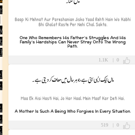
چل سکتا۔
 and Life Lessons
Baap Ki Mehnat Aur Pareshanian Jisko Yaad Rehti Hain Wo Kabhi
Bhi Ghalat Raste Per Nehi Chal Sakta.
y
One Who Remembers His Father’s Struggles And His
tulations
Family’s Hardships Can Never Stray Onto The Wrong
Path.
ship
1.1K
|
0
ll Soon
ماں ایک ایسی ہستی ہے، جو ہر حال میں معاف کر دیتی ہے۔
tional
Maa Ek Aisi Hasti Hai, Jo Har Haal Mein Maaf Kar Deti Hai.
tional
A Mother Is Such A Being Who Forgives In Every Situation.
ic
519
|
0
thy