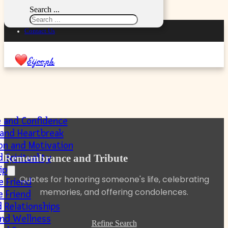
Skip to main content
Skip to footer
Search ...
Privacy Policy
Contact Us
Eijoo.pk
e and Confidence
 and Heartbreak
ion and Motivation
 Spirituality
Remembrance and Tribute
ip
Quotes for honoring someone's life, celebrating
e Friend
memories, and offering condolences.
e Friend
 Relationships
and Wellness
Refine Search