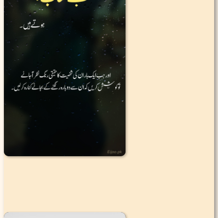
|
2
1.9K
106