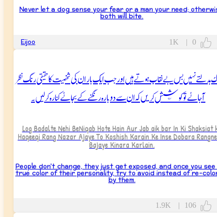
Never let a dog sense your fear or a man your need; otherwi
both will bite.
Eijoo
1K
|
0
گ بدلتے نہیں بس بے نقاب ہوتے ہیں اور جب ایک بار ان کی شخصیت کا حقیقی رنگ نظر
آجائے تو کوشش کریں کہ ان سے دوبارہ رنگنے کےبجائےکنارہ کرلیں۔
Log Badalte Nehi BeNiqab Hote Hain Aur Jab aik bar In Ki Shaksiat 
Haqeeqi Rang Nazar Ajaye To Koshish Karain Ke Inse Dobara Rangne
Bajaye Kinara Karlain.
People don't change, they just get exposed, and once you see
true color of their personality, try to avoid instead of re-colo
by them.
1.9K
|
106