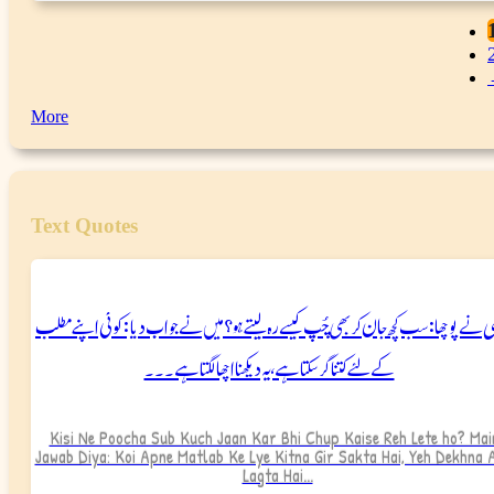
More
Text Quotes
ی نے پوچھا : سب کچھ جان کر بھی چُپ کیسے رہ لیتے ہو؟ میں نے جواب دیا: کوئی اپنے مطلب
کے لئے کتنا گر سکتا ہے، یہ دیکھنا اچھا لگتا ہے۔۔۔
Kisi Ne Poocha Sub Kuch Jaan Kar Bhi Chup Kaise Reh Lete ho? Mai
Jawab Diya: Koi Apne Matlab Ke Lye Kitna Gir Sakta Hai, Yeh Dekhna 
Lagta Hai...