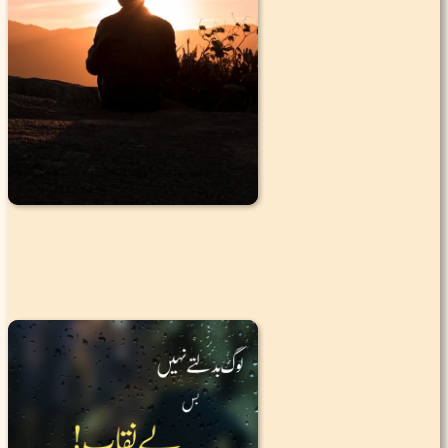
|
3
1.9K
49