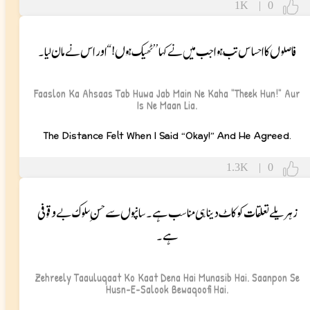
1K
|
0
فاصلوں کا احساس تب ہوا جب میں نے کہا ’’ٹھیک ہوں!‘‘ اور اس نے مان لیا۔
Faaslon Ka Ahsaas Tab Huwa Jab Main Ne Kaha "Theek Hun!" Aur
Is Ne Maan Lia.
The Distance Felt When I Said “Okay!” And He Agreed.
1.3K
|
0
زہریلے تعلقات کو کاٹ دینا ہی مناسب ہے۔ سانپوں سے حسنِ سلوک بے وقوفی
ہے۔
Zehreely Taauluqaat Ko Kaat Dena Hai Munasib Hai. Saanpon Se
Husn-E-Salook Bewaqoofi Hai.