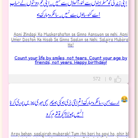
اپنی زندگی کو مسکراہٹوں سے گنو، آنسوؤں سے نہیں۔ اپنی عمر دوستوں کے حساب
سےگنو، سالوں سے نہیں۔ سالگرہ مبارک ہو!
Apni Zindagi Ko Muskarahaton se Ginno Aanswon se nehi. Apni
Umer Doston Ke Hisab Se Ginno Saalon se Nehi. Salgira Mubarak
Ho!
Count your life by smiles, not tears. Count your age by
friends, not years. Happy birthday!
572
|
0
ارے بہن، سالگرہ مبارک! تم اتنی بڑی ہو گئی ہو، پھر بھی میری چیزیں چوری کرنا
نہیں چھوڑا؟ کچھ تو شرم کرو!
Aray behan, saalgirah mubarak! Tum itni bari ho gayi ho, phir bhi