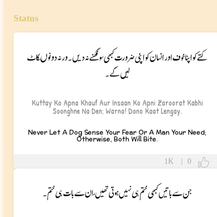
Status
کتے کو اپنا خوف اور انسان کو اپنی ضرورت کبھی سونگھنے نہ دیں۔ ورنہ دونوںکاٹ
لیں گے۔
Kuttay Ko Apna Khauf Aur Insaan Ko Apni Zaroorat Kabhi
Soonghne Na Den; Warna! Dono Kaat Lengay.
Never Let A Dog Sense Your Fear Or A Man Your Need;
Otherwise, Both Will Bite.
1K
|
0
جن سے باتیں کبھی ختم ہی نہیں ہوتی تھیں، ان سے بات ہی ختم۔