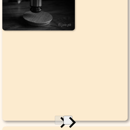
|
1.1K
5.4K
7.1K