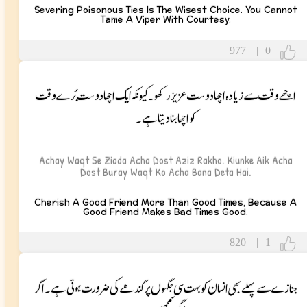
Severing Poisonous Ties Is The Wisest Choice. You Cannot
Tame A Viper With Courtesy.
977
|
0
اچھے وقت سے زیادہ اچھا دوست عزیز رکھو۔ کیونکہ ایک اچھا دوست بُرے وقت
کو اچھا بنا دیتا ہے۔
Achay Waqt Se Ziada Acha Dost Aziz Rakho. Kiunke Aik Acha
Dost Buray Waqt Ko Acha Bana Deta Hai.
Cherish A Good Friend More Than Good Times, Because A
Good Friend Makes Bad Times Good.
820
|
1
جنازے سے پہلے بھی انسان کو بہت سی جگہوں پر کندھے کی ضرورت ہوتی ہے۔ اگر