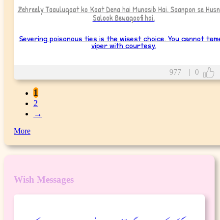
Zehreely Taauluqaat ko Kaat Dena hai Munasib Hai. Saanpon se Hus
Salook Bewaqoofi hai.
Severing poisonous ties is the wisest choice. You cannot tam
viper with courtesy.
977
|
0
1
2
→
More
Wish Messages