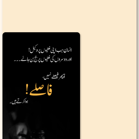
|
0
1.4K
0