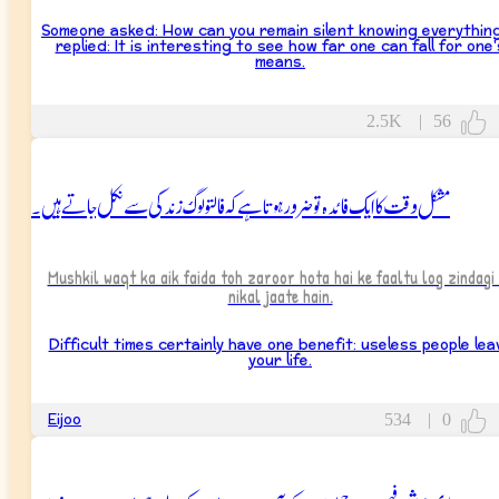
Someone asked: How can you remain silent knowing everything
replied: It is interesting to see how far one can fall for one'
means.
2.5K
|
56
مشکل وقت کاایک فائدہ تو ضرور ہوتا ہے کہ فالتو لوگ زندگی سے نکل جاتے ہیں۔
Mushkil waqt ka aik faida toh zaroor hota hai ke faaltu log zindagi
nikal jaate hain.
Difficult times certainly have one benefit: useless people lea
your life.
Eijoo
534
|
0