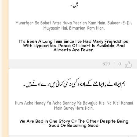
ہیں۔
Munafiqon Se Bohat Arsa Huwa Yaarian Kam Hain. Sukoon-E-Dil
Muyassir Hai, Bimarian Kam Hian.
It's Been A Long Time Since I've Had Many Friendships
With Hypocrites. Peace Of Heart Is Available, And
Ailments Are Fewer.
619
|
0
ہم اچھا ہونے یا اچھا بننے کے باوجود کسی نہ کسی کہانی میں برے ہوتے ہیں۔
Hum Acha Honay Ya Acha Bannay Ke Bawajud Kisi Na Kisi Kahani
Main Burey Hote Hain.
We Are Bad In One Story Or The Other Despite Being
Good Or Becoming Good.