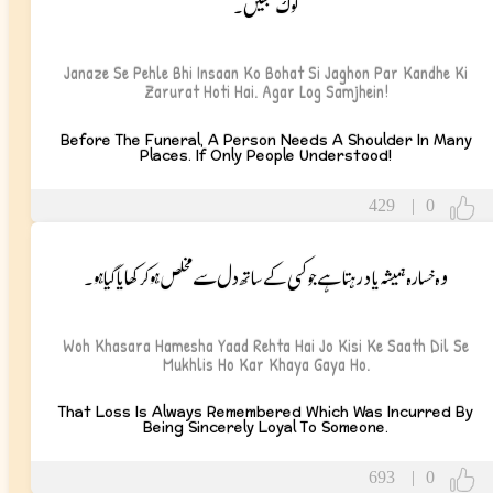
لوگ سمجھیں۔
Janaze Se Pehle Bhi Insaan Ko Bohat Si Jaghon Par Kandhe Ki
Zarurat Hoti Hai. Agar Log Samjhein!
Before The Funeral, A Person Needs A Shoulder In Many
Places. If Only People Understood!
429
|
0
وہ خسارہ ہمیشہ یاد رہتا ہے جو کسی کے ساتھ دل سے مخلص ہو کر کھایا گیا ہو۔
Woh Khasara Hamesha Yaad Rehta Hai Jo Kisi Ke Saath Dil Se
Mukhlis Ho Kar Khaya Gaya Ho.
That Loss Is Always Remembered Which Was Incurred By
Being Sincerely Loyal To Someone.
693
|
0