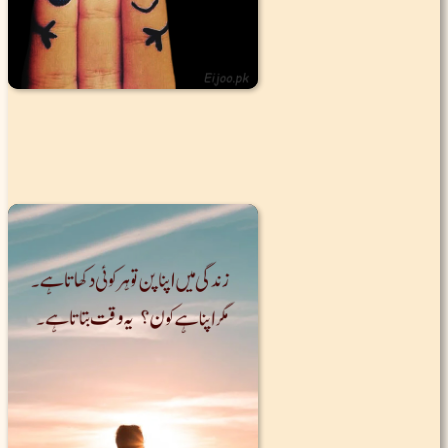
|
1
2K
4