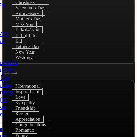
Christmas
ou
Valentine's Day
Anniversary
Mother's Day
Miss You
Eid-ul-Azha
ary
Eid-ul-Fitr
as
Eid
Father's Day
New Year
Wedding
-ul-Azha
ul-Fitr
Sentiment
 Day
s Day
Motivational
rning
Inspirational
Love
ght
Sympathy
ion
Friendship
on
Regret
Appreciation
u
Congratulations
r
Romantic
ent
Funny